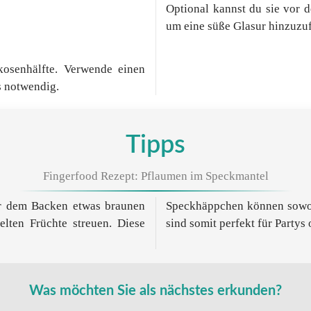
Optional kannst du sie vor d
um eine süße Glasur hinzuzu
osenhälfte. Verwende einen
s notwendig.
Tipps
Fingerfood Rezept: Pflaumen im Speckmantel
or dem Backen etwas braunen
peratur serviert werden und
lten Früchte streuen. Diese
sind somit perfekt für Partys 
Was möchten Sie als nächstes erkunden?