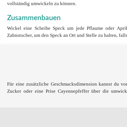
vollständig umwickeln zu können.
Zusammenbauen
Wickel eine Scheibe Speck um jede Pflaume oder Aprik
Zahnstocher, um den Speck an Ort und Stelle zu halten, fall
Für eine zusätzliche Geschmacksdimension kannst du v
Speckhäppchen können sowohl warm als auch bei Raumtem
Zucker oder eine Prise Cayennepfeffer über die umwicke